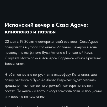
Испанский вечер в Casa Agave:
кинопоказ и паэлья
22 мая в 19:30 латиноамериканский ресторан Casa Agave
превратится в уголок солнечной Испании. Вечером в зале
проведут показ фильма Вуди Аллена с Пенелопой Круз,
Скарлетт Йохансонн и Хавьером Бардемом «Вики Кристина
Барселона».
Чтобы полностью погрузится в атмосферу Каталонии, шеф-
повар ресторана Луис Альберто Родригес будет готовить
традиционную паэлью на огромной паэльере прямо при
гостях. По желанию гости смогут заказать паэлью порционно
или версию на компанию.