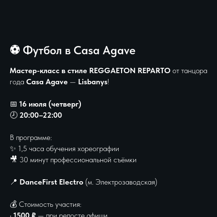
⚽️ Футбол в Casa Agave
Мастер-класс в стиле REGGAETON REPARTO
от танцора
года
Casa Agave
—
Lisbanys
!
📅
16 июля (четверг)
🕗
20:00–22:00
В программе:
✨ 1,5 часа обучения хореографии
🎥 30 минут профессиональной съёмки
📍
DanceFirst Electro
(м. Электрозаводская)
💰 Стоимость участия:
•
1500 ₽
— при репосте афиши