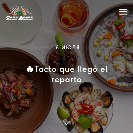
16 ИЮЛЯ
🔥Tacto que llegó el
reparto