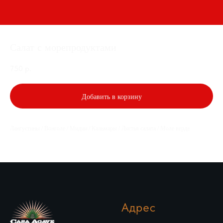
Салат с морепродуктами
750
р.
Добавить в корзину
Лангустины / Вонголе / Мидии / Кальмары / Листья салата / Моле верде
Адрес