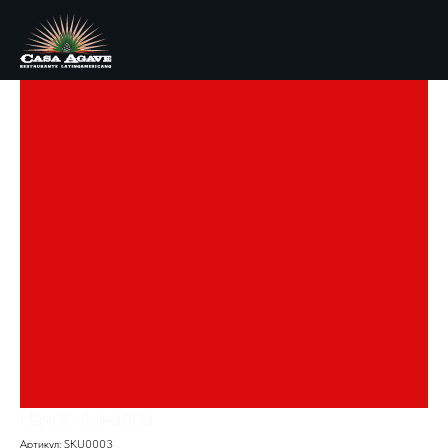
Начос синалоа
Артикул:
SKU0003