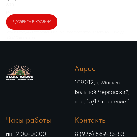
690
р.
Добавить в корзину
Куриная грудка / Рвсплавленный сыр / Фасолевое пюре/ Халапеньо / Пико-де-
гайо / Сальса роха
Адрес
109012, г. Москва,
Большой Черкасский,
пер. 15/17, строение 1
Часы работы
Контакты
пн 12:00-00:00
8 (926) 569-33-83