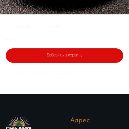
Кесадилья с грибами
650
р.
Добавить в корзину
Шампиньоны / Сыр чеддер / Пшеничная тортилья
Адрес