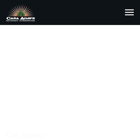
Суп Ацтека