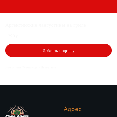
Аргентинские лангустины на гриле
1 290
р.
Добавить в корзину
Лангустины / Чимичурри / Перец чили
Адрес