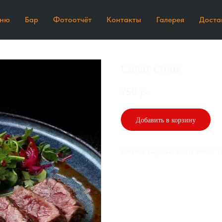
ню
Бар
Фотоотчёт
Контакты
Галерея
Доста
Салат стейк
750
р.
Добавить в корзину
Говяжья вырезка / Салат микс / 