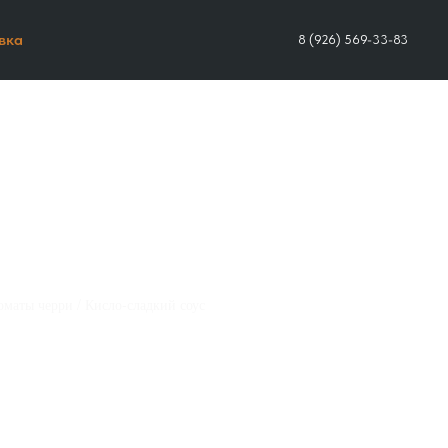
вка
8 (926) 569-33-83
Томаты черри / Кисло-сладкий соус