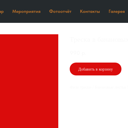
ар
Мероприятия
Фотоотчёт
Контакты
Галерея
Треска в банановы
990
р.
Добавить в корзину
Филе трески / Банановые листья 