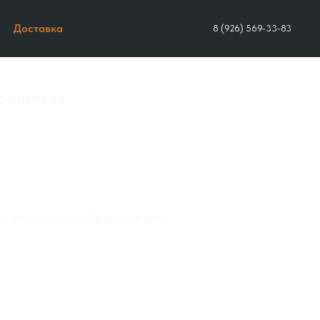
Доставка
8 (926) 569-33-83
х листьях
/ Соус моло синиза / Запеченный батат